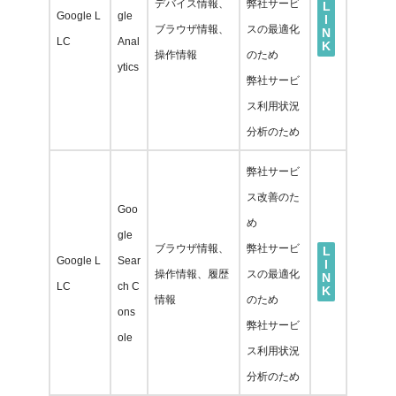
デバイス情報、
弊社サービ
L
Google L
gle
I
ブラウザ情報、
スの最適化
N
LC
Anal
K
操作情報
のため
ytics
弊社サービ
ス利用状況
分析のため
弊社サービ
ス改善のた
Goo
め
gle
ブラウザ情報、
弊社サービ
L
Google L
Sear
I
操作情報、履歴
スの最適化
N
LC
ch C
K
情報
のため
ons
弊社サービ
ole
ス利用状況
分析のため