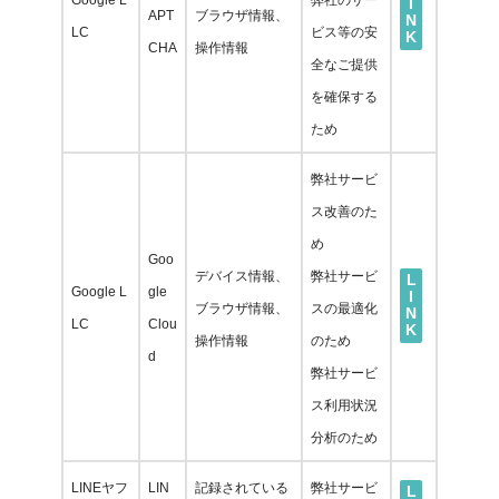
I
APT
ブラウザ情報、
N
LC
ビス等の安
K
CHA
操作情報
全なご提供
を確保する
ため
弊社サービ
ス改善のた
め
Goo
デバイス情報、
弊社サービ
L
Google L
gle
I
ブラウザ情報、
スの最適化
N
LC
Clou
K
操作情報
のため
d
弊社サービ
ス利用状況
分析のた
め
LINEヤフ
LIN
記録されている
弊社
サービ
L