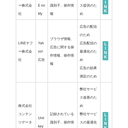
I
ー株式会
E no
識別子、操作情
ス提供のた
N
K
社
tify
報
め
広告の配信
のため
ブラウザ情報、
LINEヤフ
Yah
広告配信の
L
広告に関する操
I
ー株式会
oo!
最適化のた
N
作情報、操作情
K
社
広告
め
報
広告の効果
測定のため
弊社サービ
ス改善のた
株式会社
め
コンテン
記録されている
弊社サービ
L
Unii
I
ツデータ
識別子、操作情
スの最適化
N
key
K