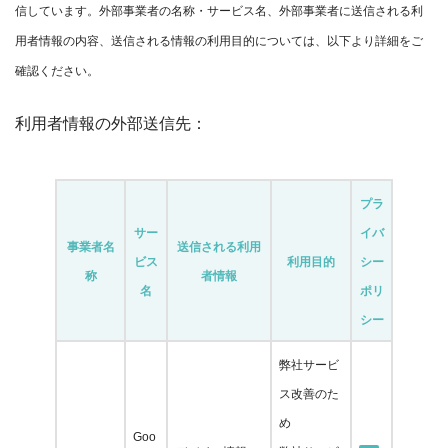
信しています。外部事業者の名称・サービス名、外部事業者に送信される利
用者情報の内容、送信される情報の利用目的については、以下より詳細をご
確認ください。
利用者情報の外部送信先：
プラ
サー
イバ
事業者名
送信される利用
ビス
利用目的
シー
称
者情報
名
ポリ
シー
弊社
サービ
ス改善のた
め
Goo