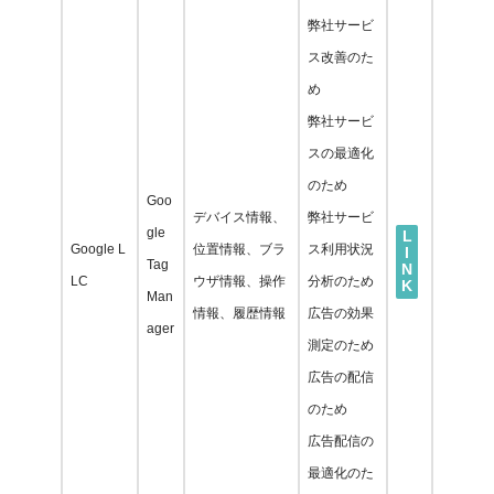
弊社サービ
ス改善のた
め
弊社サービ
スの最適化
のため
Goo
デバイス情報、
弊社サービ
gle
L
Google L
位置情報、ブラ
ス利用状況
I
Tag
N
LC
ウザ情報、操作
分析のため
K
Man
情報、履歴情報
広告の効果
ager
測定のため
広告の配信
のため
広告配信の
最適化のた