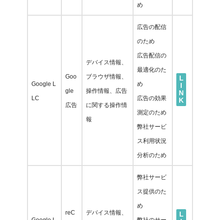
め
広告の配信
のため
広告配信の
デバイス情報、
最適化のた
Goo
ブラウザ情報、
L
Google L
め
I
gle
操作情報、広告
N
LC
広告の効果
K
広告
に関する操作情
測定のため
報
弊社サービ
ス利用状況
分析のため
弊社
サービ
ス提供のた
め
reC
デバイス情報、
L
Google L
弊社のサー