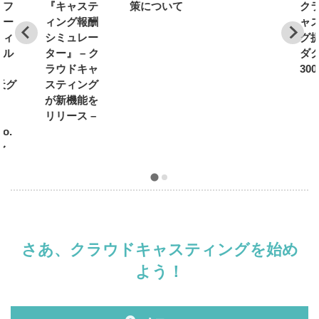
ンフ
『キャステ
策について
ク
サー
ィング報酬
ャ
ティ
シミュレー
グ
ール
ター』 – ク
ダ
開
ラウドキャ
30
天グ
スティング
が新機能を
リリース –
Co.
〜
さあ、クラウドキャスティングを始め
よう！