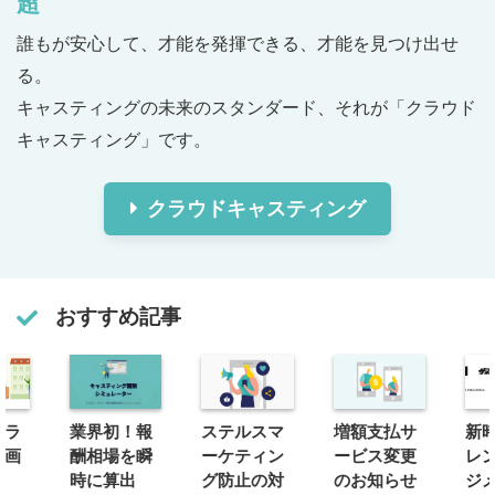
超
誰もが安心して、才能を発揮できる、才能を見つけ出せ
る。

キャスティングの未来のスタンダード、それが「クラウド
キャスティング」です。
クラウドキャスティング
おすすめ記事
トラ
業界初！報
ステルスマ
増額支払サ
新
参画
酬相場を瞬
ーケティン
ービス変更
レ
向
時に算出
グ防止の対
のお知らせ
ジ