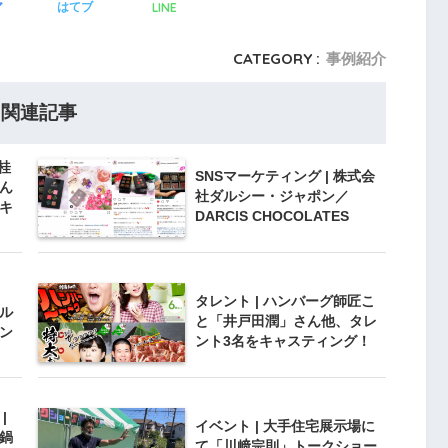
LINE
ア
はてブ
CATEGORY :
事例紹介
関連記事
桂
SNSマーケティング | 株式会
ん
社ダルシー・ジャポン／
キ
DARCIS CHOCOLATES
タレント | ハンバーグ師匠こ
ル
と「井戸田潤」さん他、タレ
ン
ント3名をキャスティング！
|
イベント | 大手住宅展示場に
鍋
て「川﨑宗則」トークショー