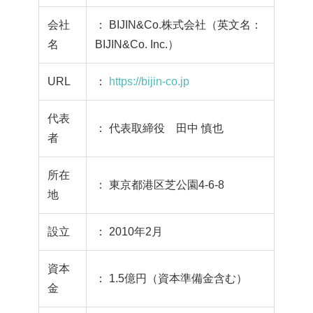
会社
： BIJIN&Co.株式会社（英文名：
名
BIJIN&Co. Inc.）
URL
：
https://bijin-co.jp
代表
： 代表取締役 田中 慎也
者
所在
： 東京都港区芝公園4-6-8
地
設立
： 2010年2月
資本
： 1.5億円（資本準備金含む）
金